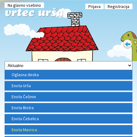
Na glavno vsebino
Prijava
Registracija
Oglasna deska
Enota Urša
Enota Češmin
Enota Bistra
Enota Čebelica
Enota Mavrica