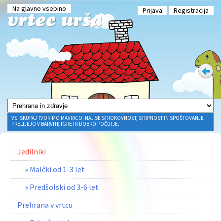
Na glavno vsebino
Prijava
Registracija
VSI SKUPAJ TVORIMO MAVRICO. NAJ SE STROKOVNOST, STRPNOST IN SPOŠTOVANJE
PRELIJEJO V BARVITE IGRE IN DOBRO POČUTJE.
Jedilniki
» Malčki od 1-3 let
» Predšolski od 3-6 let
Prehrana v vrtcu