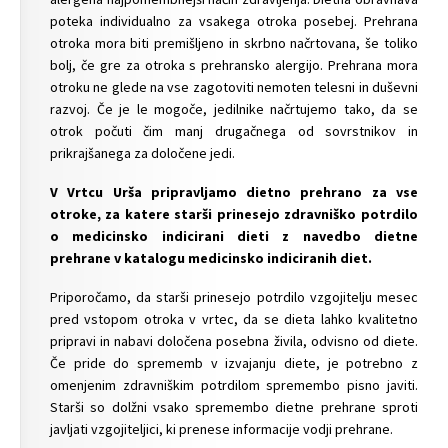
poteka individualno za vsakega otroka posebej. Prehrana
otroka mora biti premišljeno in skrbno načrtovana, še toliko
bolj, če gre za otroka s prehransko alergijo. Prehrana mora
otroku ne glede na vse zagotoviti nemoten telesni in duševni
razvoj. Če je le mogoče, jedilnike načrtujemo tako, da se
otrok počuti čim manj drugačnega od sovrstnikov in
prikrajšanega za določene jedi.
V Vrtcu Urša pripravljamo dietno prehrano za vse
otroke, za katere starši prinesejo zdravniško potrdilo
o medicinsko indicirani dieti z navedbo dietne
prehrane v katalogu medicinsko indiciranih diet.
Priporočamo, da starši prinesejo potrdilo vzgojitelju mesec
pred vstopom otroka v vrtec, da se dieta lahko kvalitetno
pripravi in nabavi določena posebna živila, odvisno od diete.
Če pride do sprememb v izvajanju diete, je potrebno z
omenjenim zdravniškim potrdilom spremembo pisno javiti.
Starši so dolžni vsako spremembo dietne prehrane sproti
javljati vzgojiteljici, ki prenese informacije vodji prehrane.