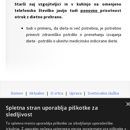
Starši naj vzgojiteljici in v kuhinjo
na omenjeno
telefonsko številko
javijo tudi
ponovno
prisotnost
otrok z dietno prehrano.
tudi v primeru, da dieta ni več potrebna, je potrebno
prinesti zdravniško potrdilo o prenehanju izvajanja
diete - potrdilo o ukinitvi medicinsko indicirane diete.
Domov
|
Aktualno
|
O vrtcu
|
Uprava
|
Svetovalna služba
|
Prehrana in zdravje
|
Kotiček za starše
|
Javni vpis
|
Zaposleni
|
Izjava o dostopnosti
|
Prijava
|
Registracija
Spletna stran uporablja piškotke za
sledljivost
© Vrtec Urša 2026
To spletno mesto uporablja piškotke za izboljšanje uporabniške
izkušnje. Z uporabo našega spletnega mesta sprejemate vse piškotke v