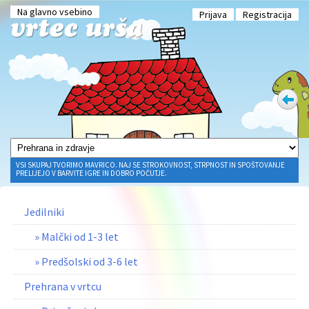
Na glavno vsebino
Prijava
Registracija
VSI SKUPAJ TVORIMO MAVRICO. NAJ SE STROKOVNOST, STRPNOST IN SPOŠTOVANJE
PRELIJEJO V BARVITE IGRE IN DOBRO POČUTJE.
Jedilniki
» Malčki od 1-3 let
» Predšolski od 3-6 let
Prehrana v vrtcu