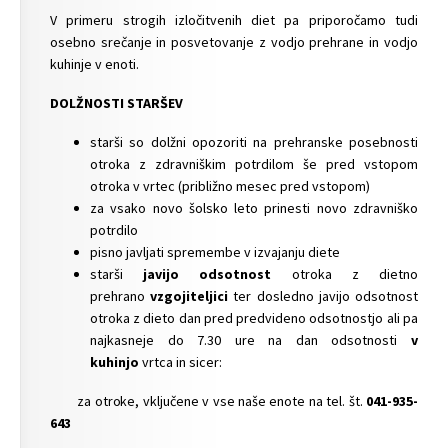
V primeru strogih izločitvenih diet pa priporočamo tudi
osebno srečanje in posvetovanje z vodjo prehrane in vodjo
kuhinje v enoti.
DOLŽNOSTI STARŠEV
starši so dolžni opozoriti na prehranske posebnosti
otroka z zdravniškim potrdilom še pred vstopom
otroka v vrtec (približno mesec pred vstopom)
za vsako novo šolsko leto prinesti novo zdravniško
potrdilo
pisno javljati spremembe v izvajanju diete
starši
javijo
odsotnost
otroka z dietno
prehrano
vzgojiteljici
ter dosledno javijo odsotnost
otroka z dieto dan pred predvideno odsotnostjo ali pa
najkasneje do 7.30 ure na dan odsotnosti
v
kuhinjo
vrtca in sicer:
za otroke, vključene v vse naše enote na tel. št.
041-935-
643