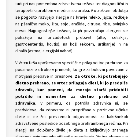
tudi pri nas pomembna zdravstvena težava ter diagnostični in
terapevtski problem v medicinski praksi. V otroškem obdobju
se pogosto razvijejo alergije na kravje mleko, jajca, redkeje
na pšenično moko, žita, sojo, arašide, citruse, ribe, svinjsko
meso. Najpogostejše težave, ki jih povzročajo alergeni se
pokažejo na prizadetosti prebavil (afte, celiakija,
gastroenteritis, kolitis), na koži (ekcem, urtikarije) in na
dihalih (astma, alergijski nahod).
V Vrtcu Urša upoštevamo specifične prilagoditve prehrane za
posamezne otroke v primerih, ko gre za bolezni povezane z
motnjami prebave in presnove.
Za otroke, ki potrebujejo
dietno prehrano, se vrtec prilagaja dieti, ki jo predpiše
zdravnik, kar pomeni, da morajo starši pridobiti
potrdilo in usmeritve za dietno prehrano od
zdravnika.
V primeru, da potrdila zdravnika ni, se
predvideva, da zdravstvo ni prepričano v pozitivne učinke
diete in ne želi prevzemati odgovornosti za kakršnekoli
zdravstvene posledice posebnega prehrambnega režima. Pri
alergiji na določeno živilo je dieta z izključitvijo znanega
alergena najpomembnejši način zdravljenja. Dietna obravnava