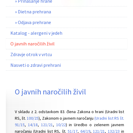
» Prinašanje hrane
» Dietna prehrana
» Odjava prehrane
Katalog - alergeni v jedeh
O javnih naročilih živil
Zdravje otrok v vrtcu
Nasveti o zdravi prehrani
O javnih naročilih živil
V skladu z 2. odstavkom 83. člena Zakona o hrani (Uradni list
RS, št.
100/25
), Zakonom o javnem naročanju
(Uradni list RS št.
91/15
,
14/18
,
121/21
,
10/22
) in Uredbo o zelenem javnem
naročanju (Uradni list RS, št.
51/17
,
64/19
,
121/21
,
132/23
in