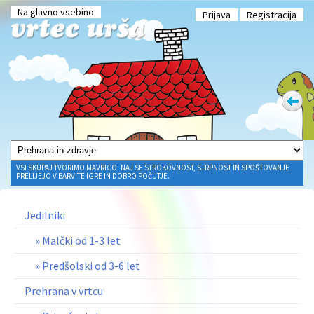
Na glavno vsebino
Prijava
Registracija
VSI SKUPAJ TVORIMO MAVRICO. NAJ SE STROKOVNOST, STRPNOST IN SPOŠTOVANJE
PRELIJEJO V BARVITE IGRE IN DOBRO POČUTJE.
Jedilniki
» Malčki od 1-3 let
» Predšolski od 3-6 let
Prehrana v vrtcu