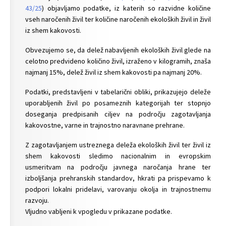
43/25
) objavljamo podatke, iz katerih so razvidne količine
vseh naročenih živil ter količine naročenih ekoloških živil in živil
iz shem kakovosti.
Obvezujemo se, da delež nabavljenih ekoloških živil glede na
celotno predvideno količino živil, izraženo v kilogramih, znaša
najmanj 15%, delež živil iz shem kakovosti pa najmanj 20%.
Podatki, predstavljeni v tabelarični obliki, prikazujejo deleže
uporabljenih živil po posameznih kategorijah ter stopnjo
doseganja predpisanih ciljev na področju zagotavljanja
kakovostne, varne in trajnostno naravnane prehrane.
Z zagotavljanjem ustreznega deleža ekoloških živil ter živil iz
shem kakovosti sledimo nacionalnim in evropskim
usmeritvam na področju javnega naročanja hrane ter
izboljšanja prehranskih standardov, hkrati pa prispevamo k
podpori lokalni pridelavi, varovanju okolja in trajnostnemu
razvoju.
Vljudno vabljeni k vpogledu v prikazane podatke.