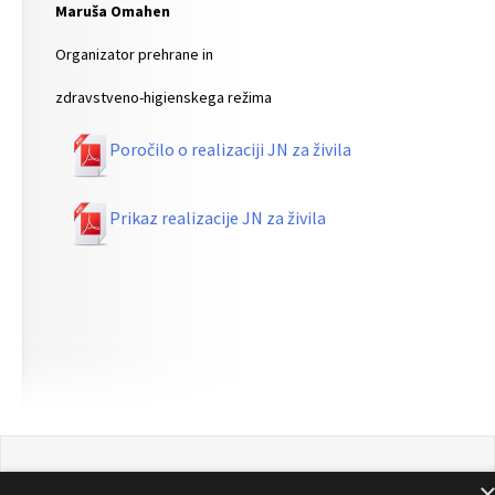
Maruša Omahen
Organizator prehrane in
zdravstveno-higienskega režima
Poročilo o realizaciji JN za živila
Prikaz realizacije JN za živila
Domov
|
Aktualno
|
O vrtcu
|
Uprava
|
Svetovalna služba