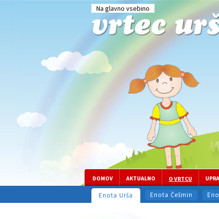
Na glavno vsebino
DOMOV
AKTUALNO
UPR
O VRTCU
Enota Češmin
Eno
Enota Urša