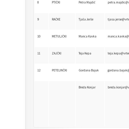
8
PTIČKI
Petra Majdič
petra.majdic@v
9
RAČKE
Tjaša Jerše
tjasa.jerse@vrt
10
METULJČKI
Manca Kavka
manca.kavka@v
11
ZAJČKI
Teja Kepa
teja.kepa@vrte
12
PETELINČKI
Gordana Bajuk
gordana.bajuk@
Breda Konjar
breda.konjar@v