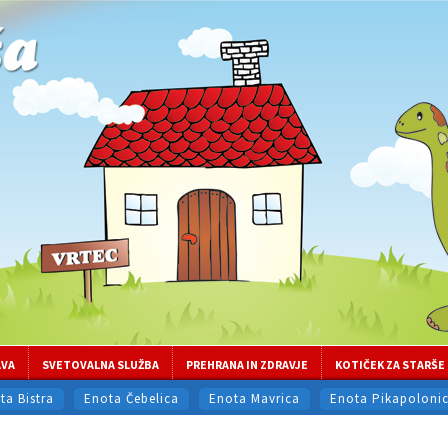
AVA
SVETOVALNA SLUŽBA
PREHRANA IN ZDRAVJE
KOTIČEK ZA STARŠE
ta Bistra
Enota Čebelica
Enota Mavrica
Enota Pikapoloni