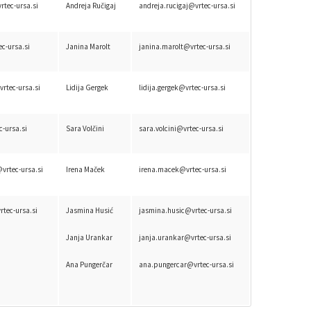
rtec-ursa.si
Andreja Ručigaj
andreja.rucigaj@vrtec-ursa.si
ec-ursa.si
Janina Marolt
janina.marolt@vrtec-ursa.si
rtec-ursa.si
Lidija Gergek
lidija.gergek@vrtec-ursa.si
c-ursa.si
Sara Volčini
sara.volcini@vrtec-ursa.si
vrtec-ursa.si
Irena Maček
irena.macek@vrtec-ursa.si
rtec-ursa.si
Jasmina Husić
jasmina.husic@vrtec-ursa.si
Janja Urankar
janja.urankar@vrtec-ursa.si
Ana Pungerčar
ana.pungercar@vrtec-ursa.si