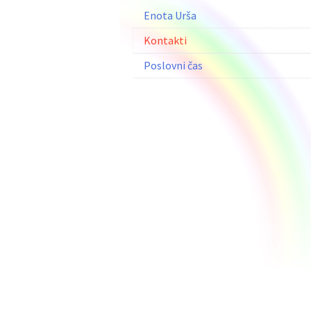
Enota Urša
Kontakti
Poslovni čas