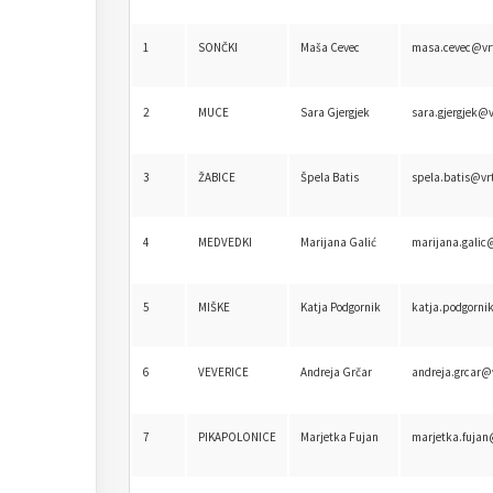
1
SONČKI
Maša Cevec
masa.cevec@vrt
2
MUCE
Sara Gjergjek
sara.gjergjek@v
3
ŽABICE
Špela Batis
spela.batis@vrt
4
MEDVEDKI
Marijana Galić
marijana.galic@
5
MIŠKE
Katja Podgornik
katja.podgorni
6
VEVERICE
Andreja Grčar
andreja.grcar@v
7
PIKAPOLONICE
Marjetka Fujan
marjetka.fujan