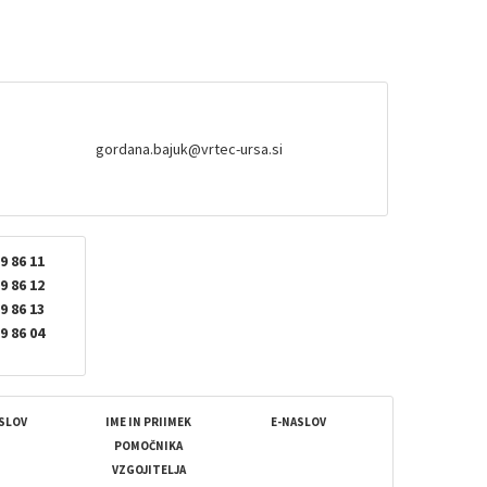
gordana.bajuk@vrtec-ursa.si
9 86 11
9 86 12
9 86 13
9 86 04
SLOV
IME IN PRIIMEK
E-NASLOV
POMOČNIKA
VZGOJITELJA