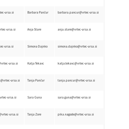
ec-ursa.si
Barbara Pančur
barbara.pancur@vrtec-ursa.si
rtec-ursa.si
Anja Stare
anja.stare@vrtec-ursa.si
ec-ursa.si
Simona Dajnko
simona.dajnko@vrtec-ursa.si
vrtec-ursa.si
Katja Tekavc
katja.tekavc@vrtec-ursa.si
k@vrtec-ursa.si
Tanja Pančur
tanja.pancur@vrtec-ursa.si
rtec-ursa.si
Sara Guna
sara.guna@vrtec-ursa.si
@vrtec-ursa.si
Tanja Zore
pika.nagode@vrtec-ursa.si