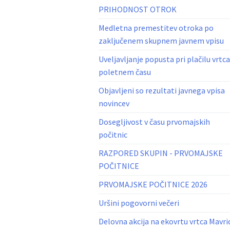
PRIHODNOST OTROK
Medletna premestitev otroka po
zaključenem skupnem javnem vpisu
Uveljavljanje popusta pri plačilu vrtca
poletnem času
Objavljeni so rezultati javnega vpisa
novincev
Dosegljivost v času prvomajskih
počitnic
RAZPORED SKUPIN - PRVOMAJSKE
POČITNICE
PRVOMAJSKE POČITNICE 2026
Uršini pogovorni večeri
Delovna akcija na ekovrtu vrtca Mavri