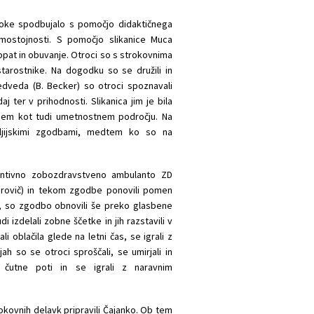
troke spodbujalo s pomočjo didaktičnega
mostojnosti. S pomočjo slikanice Muca
copat in obuvanje. Otroci so s strokovnima
tarostnike. Na dogodku so se družili in
medveda (B. Becker) so otroci spoznavali
 ter v prihodnosti. Slikanica jim je bila
ovnem kot tudi umetnostnem področju. Na
šljijskimi zgodbami, medtem ko so na
ventivno zobozdravstveno ambulanto ZD
arovič) in tekom zgodbe ponovili pomen
i, so zgodbo obnovili še preko glasbene
i izdelali zobne ščetke in jih razstavili v
i oblačila glede na letni čas, se igrali z
jah so se otroci sproščali, se umirjali in
e, čutne poti in se igrali z naravnim
okovnih delavk pripravili Čajanko. Ob tem