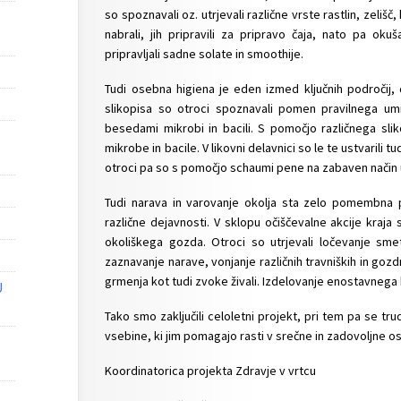
so spoznavali oz. utrjevali različne vrste rastlin, zelišč,
nabrali, jih pripravili za pripravo čaja, nato pa okuš
pripravljali sadne solate in smoothije.
Tudi osebna higiena je eden izmed ključnih področij,
slikopisa so otroci spoznavali pomen pravilnega umi
besedami mikrobi in bacili. S pomočjo različnega sli
mikrobe in bacile. V likovni delavnici so le te ustvarili t
otroci pa so s pomočjo schaumi pene na zabaven način 
Tudi narava in varovanje okolja sta zelo pomembna p
različne dejavnosti. V sklopu očiščevalne akcije kraja 
okoliškega gozda. Otroci so utrjevali ločevanje sme
zaznavanje narave, vonjanje različnih travniških in gozd
grmenja kot tudi zvoke živali. Izdelovanje enostavnega 
U
Tako smo zaključili celoletni projekt, pri tem pa se tru
vsebine, ki jim pomagajo rasti v srečne in zadovoljne o
Koordinatorica projekta Zdravje v vrtcu