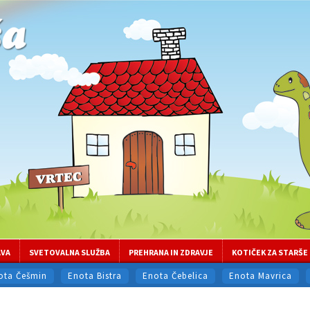
AVA
SVETOVALNA SLUŽBA
PREHRANA IN ZDRAVJE
KOTIČEK ZA STARŠE
ota Češmin
Enota Bistra
Enota Čebelica
Enota Mavrica