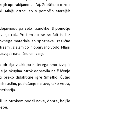
 ki jih uporabljamo za čaj. Zelišča so otroci
ali. Mlajši otroci so s pomočjo starejših
 dejavnosti pa zelo raznolike. S pomočjo
vanja rok. Pri tem so se srečali tudi z
kovnega materiala so spoznavali različne
udi sami, s slamico in obarvano vodo. Mlajši
usvajali natančno umivanje.
odročja v sklopu katerega smo izvajali
se je skupina otrok odpravila na čiščenje
ti preko didaktične igre Smetko. Čutno
nih rastlin, poslušanje narave, tako vetra,
herbarija.
dili in otrokom podali nove, dobre, boljše
sebe.