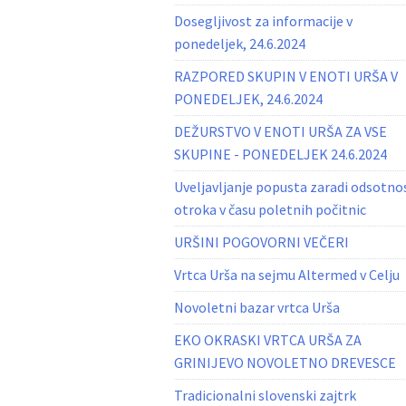
Dosegljivost za informacije v
ponedeljek, 24.6.2024
RAZPORED SKUPIN V ENOTI URŠA V
PONEDELJEK, 24.6.2024
DEŽURSTVO V ENOTI URŠA ZA VSE
SKUPINE - PONEDELJEK 24.6.2024
Uveljavljanje popusta zaradi odsotno
otroka v času poletnih počitnic
URŠINI POGOVORNI VEČERI
Vrtca Urša na sejmu Altermed v Celju
Novoletni bazar vrtca Urša
EKO OKRASKI VRTCA URŠA ZA
GRINIJEVO NOVOLETNO DREVESCE
Tradicionalni slovenski zajtrk