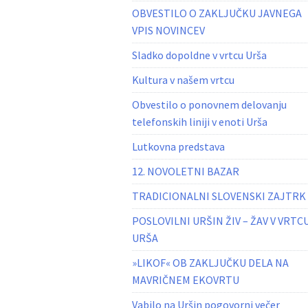
OBVESTILO O ZAKLJUČKU JAVNEGA
VPIS NOVINCEV
Sladko dopoldne v vrtcu Urša
Kultura v našem vrtcu
Obvestilo o ponovnem delovanju
telefonskih liniji v enoti Urša
Lutkovna predstava
12. NOVOLETNI BAZAR
TRADICIONALNI SLOVENSKI ZAJTRK
POSLOVILNI URŠIN ŽIV – ŽAV V VRTC
URŠA
»LIKOF« OB ZAKLJUČKU DELA NA
MAVRIČNEM EKOVRTU
Vabilo na Uršin pogovorni večer