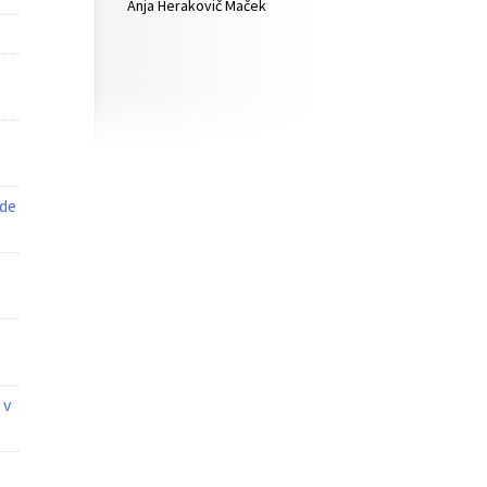
Anja Herakovič Maček
ede
 v