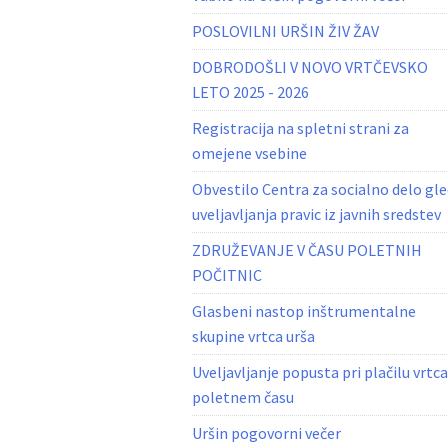
POSLOVILNI URŠIN ŽIV ŽAV
DOBRODOŠLI V NOVO VRTČEVSKO
LETO 2025 - 2026
Registracija na spletni strani za
omejene vsebine
Obvestilo Centra za socialno delo gl
uveljavljanja pravic iz javnih sredstev
ZDRUŽEVANJE V ČASU POLETNIH
POČITNIC
Glasbeni nastop inštrumentalne
skupine vrtca urša
Uveljavljanje popusta pri plačilu vrtca
poletnem času
Uršin pogovorni večer