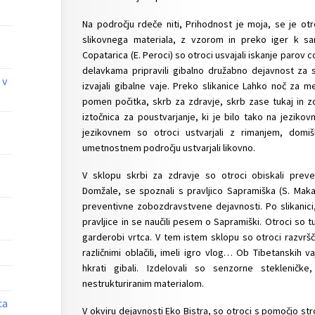
Na področju rdeče niti, Prihodnost je moja, se je o
slikovnega materiala, z vzorom in preko iger k sa
Copatarica (E. Peroci) so otroci usvajali iskanje parov 
delavkama pripravili gibalno družabno dejavnost za s
 v
izvajali gibalne vaje. Preko slikanice Lahko noč za 
pomen počitka, skrb za zdravje, skrb zase tukaj in zdaj
iztočnica za poustvarjanje, ki je bilo tako na jezik
jezikovnem so otroci ustvarjali z rimanjem, domi
umetnostnem področju ustvarjali likovno.
V sklopu skrbi za zdravje so otroci obiskali pre
Domžale, se spoznali s pravljico Sapramiška (S. Mak
preventivne zobozdravstvene dejavnosti. Po slikanic
pravljice in se naučili pesem o Sapramiški. Otroci so tud
garderobi vrtca. V tem istem sklopu so otroci razvrščal
različnimi oblačili, imeli igro vlog… Ob Tibetanskih va
hkrati gibali. Izdelovali so senzorne stekleničk
nestrukturiranim materialom.
ca
V okviru dejavnosti Eko Bistra, so otroci s pomočjo str