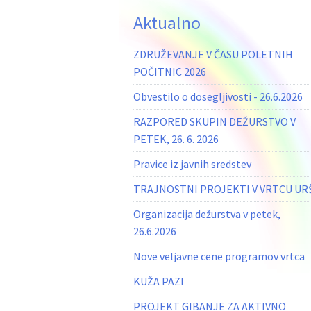
Aktualno
ZDRUŽEVANJE V ČASU POLETNIH
POČITNIC 2026
Obvestilo o dosegljivosti - 26.6.2026
RAZPORED SKUPIN DEŽURSTVO V
PETEK, 26. 6. 2026
Pravice iz javnih sredstev
TRAJNOSTNI PROJEKTI V VRTCU UR
Organizacija dežurstva v petek,
26.6.2026
Nove veljavne cene programov vrtca
KUŽA PAZI
PROJEKT GIBANJE ZA AKTIVNO