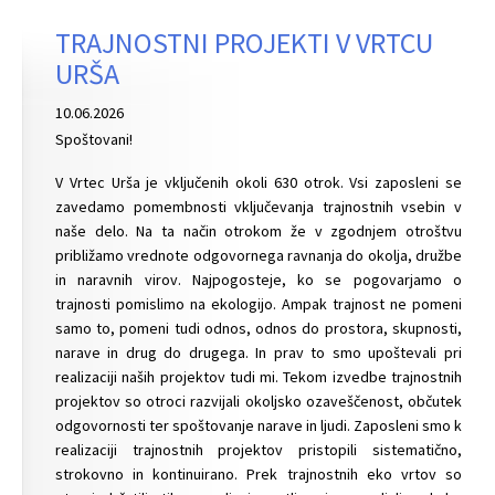
TRAJNOSTNI PROJEKTI V VRTCU
URŠA
10.06.2026
Spoštovani!
V Vrtec Urša je vključenih okoli 630 otrok. Vsi zaposleni se
zavedamo pomembnosti vključevanja trajnostnih vsebin v
naše delo. Na ta način otrokom že v zgodnjem otroštvu
približamo vrednote odgovornega ravnanja do okolja, družbe
in naravnih virov. Najpogosteje, ko se pogovarjamo o
trajnosti pomislimo na ekologijo. Ampak trajnost ne pomeni
samo to, pomeni tudi odnos, odnos do prostora, skupnosti,
narave in drug do drugega. In prav to smo upoštevali pri
realizaciji naših projektov tudi mi. Tekom izvedbe trajnostnih
projektov so otroci razvijali okoljsko ozaveščenost, občutek
odgovornosti ter spoštovanje narave in ljudi. Zaposleni smo k
realizaciji trajnostnih projektov pristopili sistematično,
strokovno in kontinuirano. Prek trajnostnih eko vrtov so