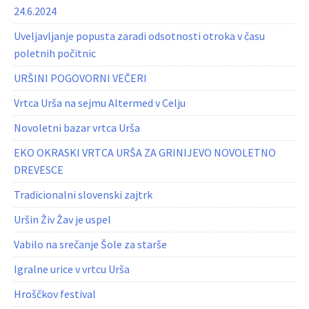
24.6.2024
Uveljavljanje popusta zaradi odsotnosti otroka v času
poletnih počitnic
URŠINI POGOVORNI VEČERI
Vrtca Urša na sejmu Altermed v Celju
Novoletni bazar vrtca Urša
EKO OKRASKI VRTCA URŠA ZA GRINIJEVO NOVOLETNO
DREVESCE
Tradicionalni slovenski zajtrk
Uršin Živ Žav je uspel
Vabilo na srečanje Šole za starše
Igralne urice v vrtcu Urša
Hroščkov festival