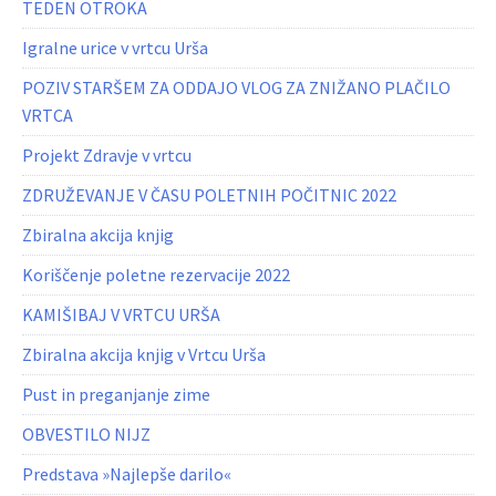
TEDEN OTROKA
Igralne urice v vrtcu Urša
POZIV STARŠEM ZA ODDAJO VLOG ZA ZNIŽANO PLAČILO
VRTCA
Projekt Zdravje v vrtcu
ZDRUŽEVANJE V ČASU POLETNIH POČITNIC 2022
Zbiralna akcija knjig
Koriščenje poletne rezervacije 2022
KAMIŠIBAJ V VRTCU URŠA
Zbiralna akcija knjig v Vrtcu Urša
Pust in preganjanje zime
OBVESTILO NIJZ
Predstava »Najlepše darilo«