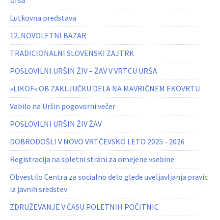
Urša
Lutkovna predstava
12. NOVOLETNI BAZAR
TRADICIONALNI SLOVENSKI ZAJTRK
POSLOVILNI URŠIN ŽIV – ŽAV V VRTCU URŠA
»LIKOF« OB ZAKLJUČKU DELA NA MAVRIČNEM EKOVRTU
Vabilo na Uršin pogovorni večer
POSLOVILNI URŠIN ŽIV ŽAV
DOBRODOŠLI V NOVO VRTČEVSKO LETO 2025 - 2026
Registracija na spletni strani za omejene vsebine
Obvestilo Centra za socialno delo glede uveljavljanja pravic
iz javnih sredstev
ZDRUŽEVANJE V ČASU POLETNIH POČITNIC