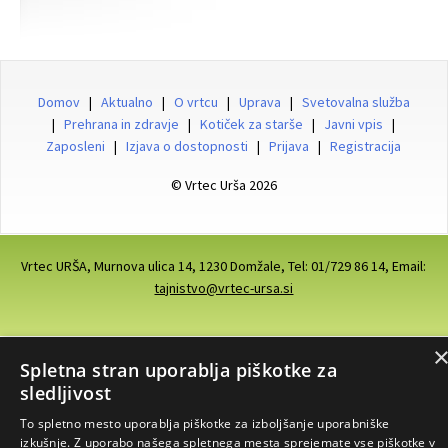
Domov
|
Aktualno
|
O vrtcu
|
Uprava
|
Svetovalna služba
|
Prehrana in zdravje
|
Kotiček za starše
|
Javni vpis
|
Zaposleni
|
Izjava o dostopnosti
|
Prijava
|
Registracija
© Vrtec Urša 2026
Vrtec URŠA, Murnova ulica 14, 1230 Domžale, Tel: 01/729 86 14, Email:
tajnistvo@vrtec-ursa.si
Spletna stran uporablja piškotke za
sledljivost
To spletno mesto uporablja piškotke za izboljšanje uporabniške
izkušnje. Z uporabo našega spletnega mesta sprejemate vse piškotke v