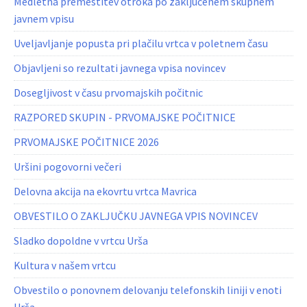
Medletna premestitev otroka po zaključenem skupnem
javnem vpisu
Uveljavljanje popusta pri plačilu vrtca v poletnem času
Objavljeni so rezultati javnega vpisa novincev
Dosegljivost v času prvomajskih počitnic
RAZPORED SKUPIN - PRVOMAJSKE POČITNICE
PRVOMAJSKE POČITNICE 2026
Uršini pogovorni večeri
Delovna akcija na ekovrtu vrtca Mavrica
OBVESTILO O ZAKLJUČKU JAVNEGA VPIS NOVINCEV
Sladko dopoldne v vrtcu Urša
Kultura v našem vrtcu
Obvestilo o ponovnem delovanju telefonskih liniji v enoti