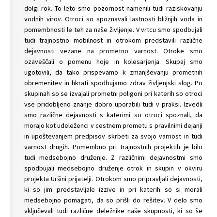
dolgi rok. To leto smo pozornost namenili tudi raziskovanju
vodnih virov. Otroci so spoznavali lastnosti bližnjih voda in
pomembnosti le teh za naše življenje. V vrtcu smo spodbujali
tudi trajnostno mobilnost in otrokom predstavili različne
dejavnosti vezane na prometno varnost. Otroke smo
ozaveščali o pomenu hoje in kolesarjenja. Skupaj smo
ugotovili, da tako prispevamo k zmanjševanju prometnih
obremenitev in hkrati spodbujamo zdrav življenjski slog. Po
skupinah so se izvajali prometni poligoni pri katerih so otroci
vse pridobljeno znanje dobro uporabili tudi v praksi. Izvedli
smo različne dejavnosti s katerimi so otroci spoznali, da
morajo kot udeleženci v cestnem prometu s pravilnimi dejanji
in upoštevanjem predpisov skrbeti za svojo varnost in tudi
varnost drugih. Pomembno pri trajnostnih projektih je bilo
tudi medsebojno druženje. Z različnimi dejavnostmi smo
spodbujali medsebojno druženje otrok in skupin v okviru
projekta Uršini prijatelji. Otrokom smo pripravljali dejavnosti,
ki so jim predstavljale izzive in pri katerih so si morali
medsebojno pomagati, da so prišli do rešitev. V delo smo
vključevali tudi različne deležnike naše skupnosti, ki so še