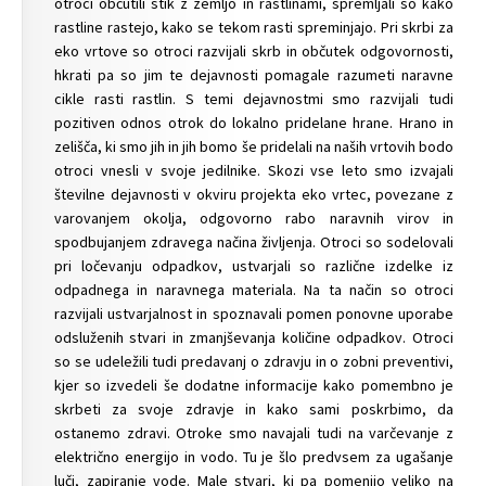
otroci občutili stik z zemljo in rastlinami, spremljali so kako
rastline rastejo, kako se tekom rasti spreminjajo. Pri skrbi za
eko vrtove so otroci razvijali skrb in občutek odgovornosti,
hkrati pa so jim te dejavnosti pomagale razumeti naravne
cikle rasti rastlin. S temi dejavnostmi smo razvijali tudi
pozitiven odnos otrok do lokalno pridelane hrane. Hrano in
zelišča, ki smo jih in jih bomo še pridelali na naših vrtovih bodo
otroci vnesli v svoje jedilnike. Skozi vse leto smo izvajali
številne dejavnosti v okviru projekta eko vrtec, povezane z
varovanjem okolja, odgovorno rabo naravnih virov in
spodbujanjem zdravega načina življenja. Otroci so sodelovali
pri ločevanju odpadkov, ustvarjali so različne izdelke iz
odpadnega in naravnega materiala. Na ta način so otroci
razvijali ustvarjalnost in spoznavali pomen ponovne uporabe
odsluženih stvari in zmanjševanja količine odpadkov. Otroci
so se udeležili tudi predavanj o zdravju in o zobni preventivi,
kjer so izvedeli še dodatne informacije kako pomembno je
skrbeti za svoje zdravje in kako sami poskrbimo, da
ostanemo zdravi. Otroke smo navajali tudi na varčevanje z
električno energijo in vodo. Tu je šlo predvsem za ugašanje
luči, zapiranje vode. Male stvari, ki pa pomenijo veliko na