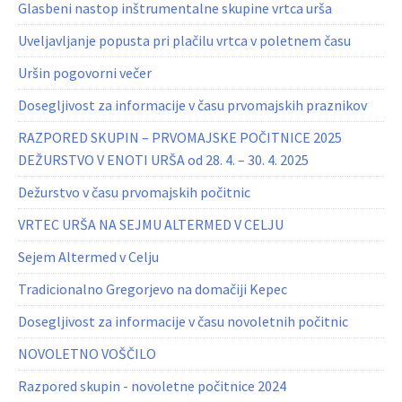
Glasbeni nastop inštrumentalne skupine vrtca urša
Uveljavljanje popusta pri plačilu vrtca v poletnem času
Uršin pogovorni večer
Dosegljivost za informacije v času prvomajskih praznikov
RAZPORED SKUPIN – PRVOMAJSKE POČITNICE 2025
DEŽURSTVO V ENOTI URŠA od 28. 4. – 30. 4. 2025
Dežurstvo v času prvomajskih počitnic
VRTEC URŠA NA SEJMU ALTERMED V CELJU
Sejem Altermed v Celju
Tradicionalno Gregorjevo na domačiji Kepec
Dosegljivost za informacije v času novoletnih počitnic
NOVOLETNO VOŠČILO
Razpored skupin - novoletne počitnice 2024