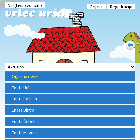
Na glavno vsebino
Prijava
Registracija
Oglasna deska
Enota Urša
Enota Češmin
Enota Bistra
Enota Čebelica
Enota Mavrica