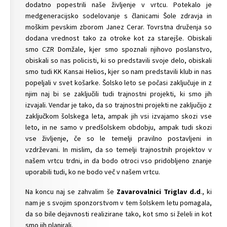
dodatno popestrili naše življenje v vrtcu. Potekalo je
medgeneracijsko sodelovanje s članicami Šole zdravja in
moškim pevskim zborom Janez Cerar. Tovrstna druženja so
dodana vrednost tako za otroke kot za starejše. Obiskali
smo CZR Domžale, kjer smo spoznali njihovo poslanstvo,
obiskali so nas policisti, ki so predstavili svoje delo, obiskali
smo tudi KK Kansai Helios, kjer so nam predstavili klub in nas
popeljali v svet košarke. Šolsko leto se počasi zaključuje in z
njim naj bi se zaključili tudi trajnostni projekti, ki smo jih
izvajali. Vendar je tako, da so trajnostni projekti ne zaključijo z
zaključkom šolskega leta, ampak jih vsi izvajamo skozi vse
leto, in ne samo v predšolskem obdobju, ampak tudi skozi
vse življenje, če so le temelji pravilno postavljeni in
vzdrževani. In mislim, da so temelji trajnostnih projektov v
našem vrtcu trdni, in da bodo otroci vso pridobljeno znanje
uporabili tudi, ko ne bodo več v našem vrtcu.
Na koncu naj se zahvalim še
Zavarovalnici Triglav d.d
., ki
nam je s svojim sponzorstvom v tem šolskem letu pomagala,
da so bile dejavnosti realizirane tako, kot smo si želeli in kot
smo jih planirali.