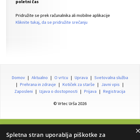
poletni čas
Pridružite se prek računalnika ali mobilne aplikacije
Kliknite tukaj, da se pridružite srečanju
Domov
|
Aktualno
|
O vrtcu
|
Uprava
|
Svetovalna služba
|
Prehrana in zdravje
|
Kotiček za starše
|
Javni vpis
|
Zaposleni
|
Izjava o dostopnosti
|
Prijava
|
Registracija
© Vrtec Urša 2026
Vrtec URŠA, Murnova ulica 14, 1230 Domžale, Tel: 01/729 86 14, Email:
Spletna stran uporablja piškotke za
tajnistvo@vrtec-ursa.si