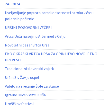
24.6.2024
Uveljavljanje popusta zaradi odsotnosti otroka v času
poletnih počitnic
URŠINI POGOVORNI VEČERI
Vrtca Urša na sejmu Altermed v Celju
Novoletni bazar vrtca Urša
EKO OKRASKI VRTCA URŠA ZA GRINIJEVO NOVOLETNO
DREVESCE
Tradicionalni slovenski zajtrk
Uršin Živ Žav je uspel
Vabilo na srečanje Šole za starše
Igralne urice v vrtcu Urša
Hroščkov festival