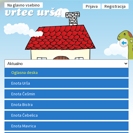
Na glavno vsebino
Prijava
Registracija
Oglasna deska
Enota Urša
Enota Češmin
Enota Bistra
Enota Čebelica
Enota Mavrica