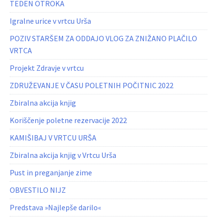
TEDEN OTROKA
Igralne urice v vrtcu Urša
POZIV STARŠEM ZA ODDAJO VLOG ZA ZNIŽANO PLAČILO
VRTCA
Projekt Zdravje v vrtcu
ZDRUŽEVANJE V ČASU POLETNIH POČITNIC 2022
Zbiralna akcija knjig
Koriščenje poletne rezervacije 2022
KAMIŠIBAJ V VRTCU URŠA
Zbiralna akcija knjig v Vrtcu Urša
Pust in preganjanje zime
OBVESTILO NIJZ
Predstava »Najlepše darilo«