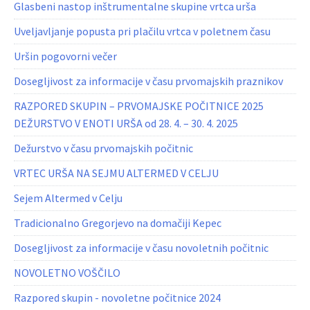
Glasbeni nastop inštrumentalne skupine vrtca urša
Uveljavljanje popusta pri plačilu vrtca v poletnem času
Uršin pogovorni večer
Dosegljivost za informacije v času prvomajskih praznikov
RAZPORED SKUPIN – PRVOMAJSKE POČITNICE 2025
DEŽURSTVO V ENOTI URŠA od 28. 4. – 30. 4. 2025
Dežurstvo v času prvomajskih počitnic
VRTEC URŠA NA SEJMU ALTERMED V CELJU
Sejem Altermed v Celju
Tradicionalno Gregorjevo na domačiji Kepec
Dosegljivost za informacije v času novoletnih počitnic
NOVOLETNO VOŠČILO
Razpored skupin - novoletne počitnice 2024