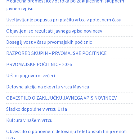
Medletna premestitev otroka po zaključenem skupnem
javnem vpisu
Uveljavljanje popusta pri plačilu vrtca v poletnem času
Objavljeni so rezultati javnega vpisa novincev
Dosegljivost v času prvomajskih počitnic
RAZPORED SKUPIN - PRVOMAJSKE POČITNICE
PRVOMAJSKE POČITNICE 2026
Uršini pogovorni večeri
Delovna akcija na ekovrtu vrtca Mavrica
OBVESTILO O ZAKLJUČKU JAVNEGA VPIS NOVINCEV
Sladko dopoldne v vrtcu Urša
Kultura v našem vrtcu
Obvestilo o ponovnem delovanju telefonskih liniji v enoti