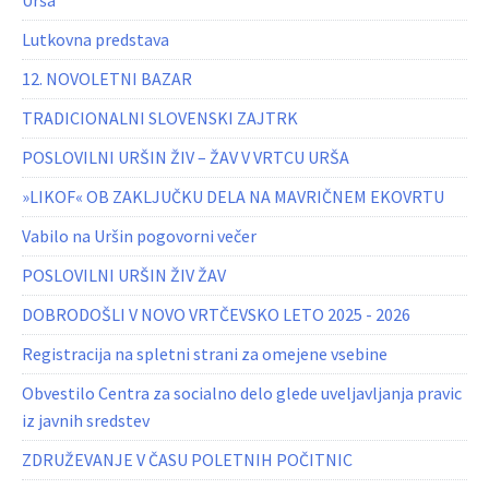
Urša
Lutkovna predstava
12. NOVOLETNI BAZAR
TRADICIONALNI SLOVENSKI ZAJTRK
POSLOVILNI URŠIN ŽIV – ŽAV V VRTCU URŠA
»LIKOF« OB ZAKLJUČKU DELA NA MAVRIČNEM EKOVRTU
Vabilo na Uršin pogovorni večer
POSLOVILNI URŠIN ŽIV ŽAV
DOBRODOŠLI V NOVO VRTČEVSKO LETO 2025 - 2026
Registracija na spletni strani za omejene vsebine
Obvestilo Centra za socialno delo glede uveljavljanja pravic
iz javnih sredstev
ZDRUŽEVANJE V ČASU POLETNIH POČITNIC