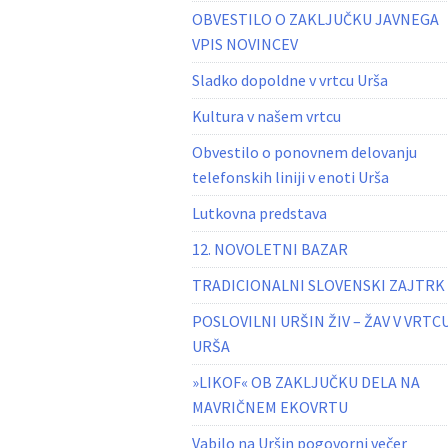
OBVESTILO O ZAKLJUČKU JAVNEGA
VPIS NOVINCEV
Sladko dopoldne v vrtcu Urša
Kultura v našem vrtcu
Obvestilo o ponovnem delovanju
telefonskih liniji v enoti Urša
Lutkovna predstava
12. NOVOLETNI BAZAR
TRADICIONALNI SLOVENSKI ZAJTRK
POSLOVILNI URŠIN ŽIV – ŽAV V VRTC
URŠA
»LIKOF« OB ZAKLJUČKU DELA NA
MAVRIČNEM EKOVRTU
Vabilo na Uršin pogovorni večer