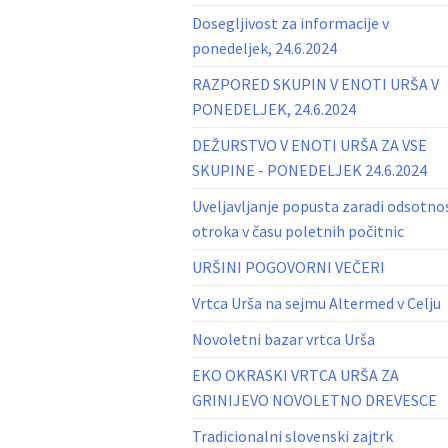
Dosegljivost za informacije v
ponedeljek, 24.6.2024
RAZPORED SKUPIN V ENOTI URŠA V
PONEDELJEK, 24.6.2024
DEŽURSTVO V ENOTI URŠA ZA VSE
SKUPINE - PONEDELJEK 24.6.2024
Uveljavljanje popusta zaradi odsotno
otroka v času poletnih počitnic
URŠINI POGOVORNI VEČERI
Vrtca Urša na sejmu Altermed v Celju
Novoletni bazar vrtca Urša
EKO OKRASKI VRTCA URŠA ZA
GRINIJEVO NOVOLETNO DREVESCE
Tradicionalni slovenski zajtrk