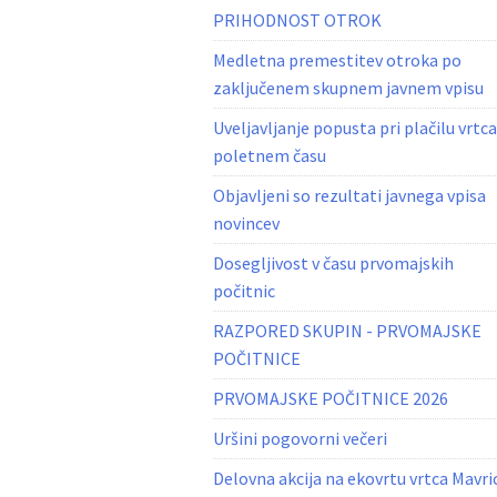
PRIHODNOST OTROK
Medletna premestitev otroka po
zaključenem skupnem javnem vpisu
Uveljavljanje popusta pri plačilu vrtca
poletnem času
Objavljeni so rezultati javnega vpisa
novincev
Dosegljivost v času prvomajskih
počitnic
RAZPORED SKUPIN - PRVOMAJSKE
POČITNICE
PRVOMAJSKE POČITNICE 2026
Uršini pogovorni večeri
Delovna akcija na ekovrtu vrtca Mavri