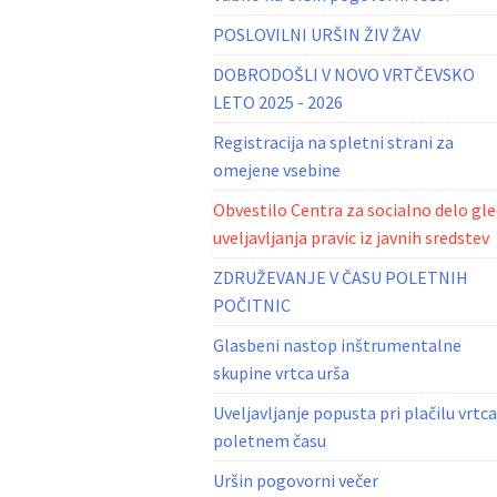
POSLOVILNI URŠIN ŽIV ŽAV
DOBRODOŠLI V NOVO VRTČEVSKO
LETO 2025 - 2026
Registracija na spletni strani za
omejene vsebine
Obvestilo Centra za socialno delo gl
uveljavljanja pravic iz javnih sredstev
ZDRUŽEVANJE V ČASU POLETNIH
POČITNIC
Glasbeni nastop inštrumentalne
skupine vrtca urša
Uveljavljanje popusta pri plačilu vrtca
poletnem času
Uršin pogovorni večer