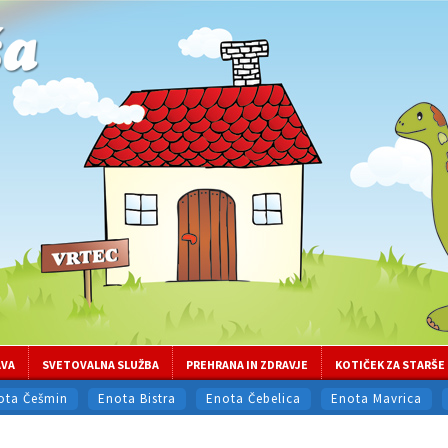
AVA
SVETOVALNA SLUŽBA
PREHRANA IN ZDRAVJE
KOTIČEK ZA STARŠE
ota Češmin
Enota Bistra
Enota Čebelica
Enota Mavrica