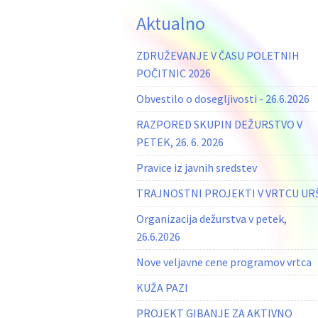
Aktualno
ZDRUŽEVANJE V ČASU POLETNIH
POČITNIC 2026
Obvestilo o dosegljivosti - 26.6.2026
RAZPORED SKUPIN DEŽURSTVO V
PETEK, 26. 6. 2026
Pravice iz javnih sredstev
TRAJNOSTNI PROJEKTI V VRTCU UR
Organizacija dežurstva v petek,
26.6.2026
Nove veljavne cene programov vrtca
KUŽA PAZI
PROJEKT GIBANJE ZA AKTIVNO