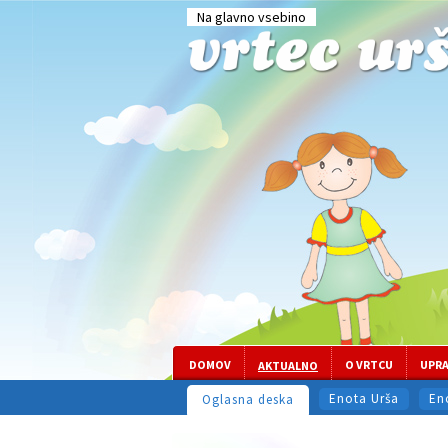
Na glavno vsebino
DOMOV
O VRTCU
UPR
AKTUALNO
Enota Urša
En
Oglasna deska