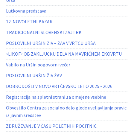
Urša
Lutkovna predstava
12. NOVOLETNI BAZAR
TRADICIONALNI SLOVENSKI ZAJTRK
POSLOVILNI URŠIN ŽIV – ŽAV V VRTCU URŠA
»LIKOF« OB ZAKLJUČKU DELA NA MAVRIČNEM EKOVRTU
Vabilo na Uršin pogovorni večer
POSLOVILNI URŠIN ŽIV ŽAV
DOBRODOŠLI V NOVO VRTČEVSKO LETO 2025 - 2026
Registracija na spletni strani za omejene vsebine
Obvestilo Centra za socialno delo glede uveljavljanja pravic
iz javnih sredstev
ZDRUŽEVANJE V ČASU POLETNIH POČITNIC