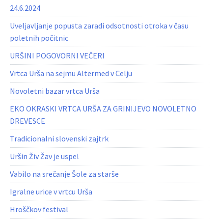
24.6.2024
Uveljavljanje popusta zaradi odsotnosti otroka v času
poletnih počitnic
URŠINI POGOVORNI VEČERI
Vrtca Urša na sejmu Altermed v Celju
Novoletni bazar vrtca Urša
EKO OKRASKI VRTCA URŠA ZA GRINIJEVO NOVOLETNO
DREVESCE
Tradicionalni slovenski zajtrk
Uršin Živ Žav je uspel
Vabilo na srečanje Šole za starše
Igralne urice v vrtcu Urša
Hroščkov festival