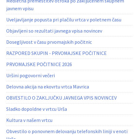
Medletna premestitev otroka po zaključenem skupnem
javnem vpisu
Uveljavljanje popusta pri plačilu vrtca v poletnem času
Objavljeni so rezultati javnega vpisa novincev
Dosegljivost v času prvomajskih počitnic
RAZPORED SKUPIN - PRVOMAJSKE POČITNICE
PRVOMAJSKE POČITNICE 2026
Uršini pogovorni večeri
Delovna akcija na ekovrtu vrtca Mavrica
OBVESTILO O ZAKLJUČKU JAVNEGA VPIS NOVINCEV
Sladko dopoldne v vrtcu Urša
Kultura v našem vrtcu
Obvestilo o ponovnem delovanju telefonskih liniji v enoti