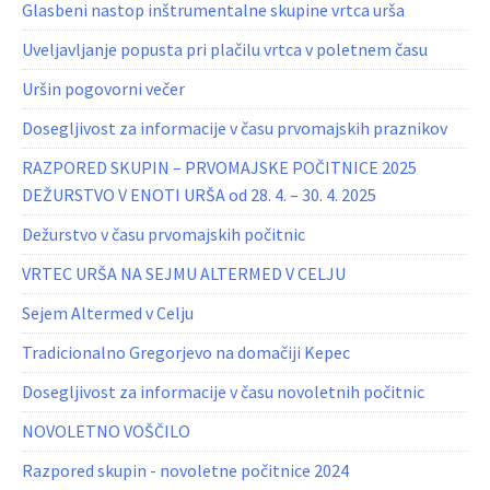
Glasbeni nastop inštrumentalne skupine vrtca urša
Uveljavljanje popusta pri plačilu vrtca v poletnem času
Uršin pogovorni večer
Dosegljivost za informacije v času prvomajskih praznikov
RAZPORED SKUPIN – PRVOMAJSKE POČITNICE 2025
DEŽURSTVO V ENOTI URŠA od 28. 4. – 30. 4. 2025
Dežurstvo v času prvomajskih počitnic
VRTEC URŠA NA SEJMU ALTERMED V CELJU
Sejem Altermed v Celju
Tradicionalno Gregorjevo na domačiji Kepec
Dosegljivost za informacije v času novoletnih počitnic
NOVOLETNO VOŠČILO
Razpored skupin - novoletne počitnice 2024