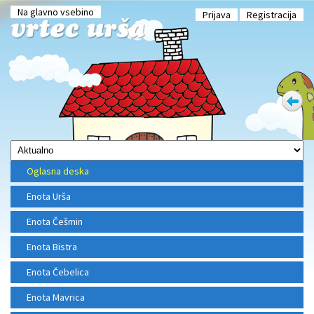
Na glavno vsebino
Prijava
Registracija
Oglasna deska
Enota Urša
Enota Češmin
Enota Bistra
Enota Čebelica
Enota Mavrica