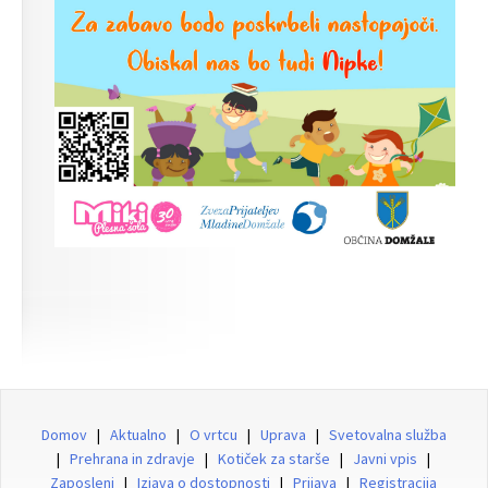
Domov
|
Aktualno
|
O vrtcu
|
Uprava
|
Svetovalna služba
|
Prehrana in zdravje
|
Kotiček za starše
|
Javni vpis
|
Zaposleni
|
Izjava o dostopnosti
|
Prijava
|
Registracija