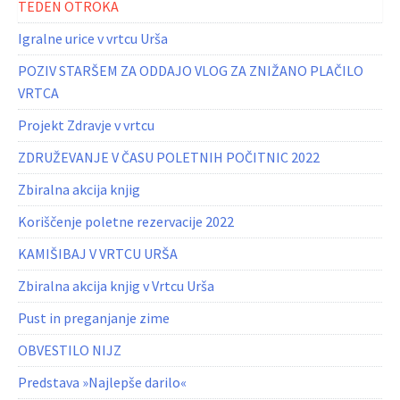
TEDEN OTROKA
Igralne urice v vrtcu Urša
POZIV STARŠEM ZA ODDAJO VLOG ZA ZNIŽANO PLAČILO
VRTCA
Projekt Zdravje v vrtcu
ZDRUŽEVANJE V ČASU POLETNIH POČITNIC 2022
Zbiralna akcija knjig
Koriščenje poletne rezervacije 2022
KAMIŠIBAJ V VRTCU URŠA
Zbiralna akcija knjig v Vrtcu Urša
Pust in preganjanje zime
OBVESTILO NIJZ
Predstava »Najlepše darilo«