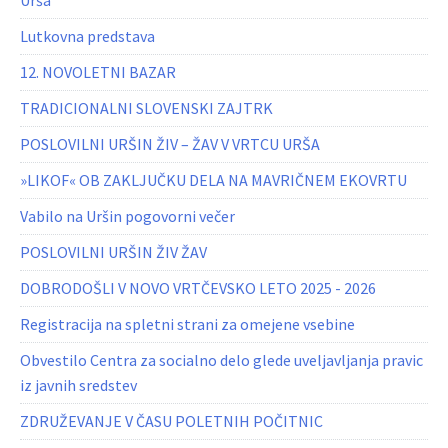
Urša
Lutkovna predstava
12. NOVOLETNI BAZAR
TRADICIONALNI SLOVENSKI ZAJTRK
POSLOVILNI URŠIN ŽIV – ŽAV V VRTCU URŠA
»LIKOF« OB ZAKLJUČKU DELA NA MAVRIČNEM EKOVRTU
Vabilo na Uršin pogovorni večer
POSLOVILNI URŠIN ŽIV ŽAV
DOBRODOŠLI V NOVO VRTČEVSKO LETO 2025 - 2026
Registracija na spletni strani za omejene vsebine
Obvestilo Centra za socialno delo glede uveljavljanja pravic
iz javnih sredstev
ZDRUŽEVANJE V ČASU POLETNIH POČITNIC