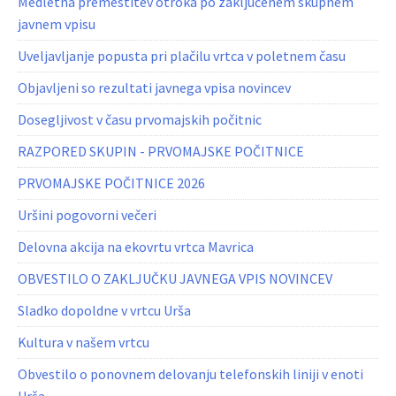
Medletna premestitev otroka po zaključenem skupnem
javnem vpisu
Uveljavljanje popusta pri plačilu vrtca v poletnem času
Objavljeni so rezultati javnega vpisa novincev
Dosegljivost v času prvomajskih počitnic
RAZPORED SKUPIN - PRVOMAJSKE POČITNICE
PRVOMAJSKE POČITNICE 2026
Uršini pogovorni večeri
Delovna akcija na ekovrtu vrtca Mavrica
OBVESTILO O ZAKLJUČKU JAVNEGA VPIS NOVINCEV
Sladko dopoldne v vrtcu Urša
Kultura v našem vrtcu
Obvestilo o ponovnem delovanju telefonskih liniji v enoti