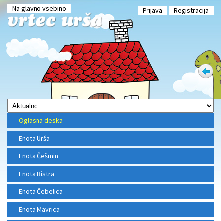
Na glavno vsebino
Prijava
Registracija
Oglasna deska
Enota Urša
Enota Češmin
Enota Bistra
Enota Čebelica
Enota Mavrica