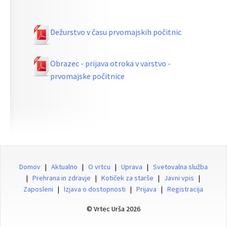
Dežurstvo v času prvomajskih počitnic
Obrazec - prijava otroka v varstvo -
prvomajske počitnice
Domov
|
Aktualno
|
O vrtcu
|
Uprava
|
Svetovalna služba
|
Prehrana in zdravje
|
Kotiček za starše
|
Javni vpis
|
Zaposleni
|
Izjava o dostopnosti
|
Prijava
|
Registracija
© Vrtec Urša 2026