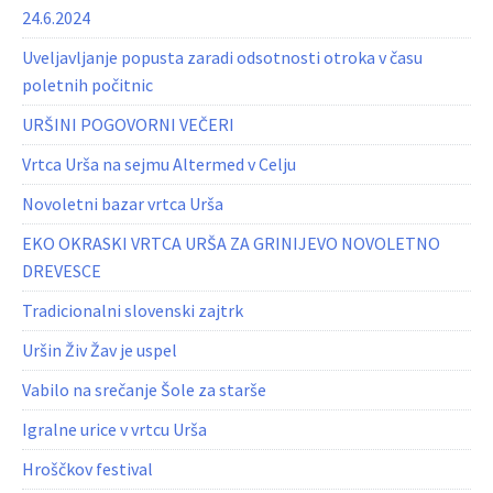
24.6.2024
Uveljavljanje popusta zaradi odsotnosti otroka v času
poletnih počitnic
URŠINI POGOVORNI VEČERI
Vrtca Urša na sejmu Altermed v Celju
Novoletni bazar vrtca Urša
EKO OKRASKI VRTCA URŠA ZA GRINIJEVO NOVOLETNO
DREVESCE
Tradicionalni slovenski zajtrk
Uršin Živ Žav je uspel
Vabilo na srečanje Šole za starše
Igralne urice v vrtcu Urša
Hroščkov festival