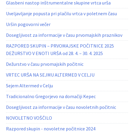
Glasbeni nastop inštrumentalne skupine vrtca urša
Uveljavljanje popusta pri plačilu vrtca v poletnem času
Uršin pogovorni večer
Dosegljivost za informacije v času prvomajskih praznikov
RAZPORED SKUPIN – PRVOMAJSKE POČITNICE 2025
DEŽURSTVO V ENOTI URŠA od 28. 4. – 30. 4. 2025
Dežurstvo v času prvomajskih počitnic
VRTEC URŠA NA SEJMU ALTERMED V CELJU
Sejem Altermed v Celju
Tradicionalno Gregorjevo na domačiji Kepec
Dosegljivost za informacije v času novoletnih počitnic
NOVOLETNO VOŠČILO
Razpored skupin - novoletne počitnice 2024