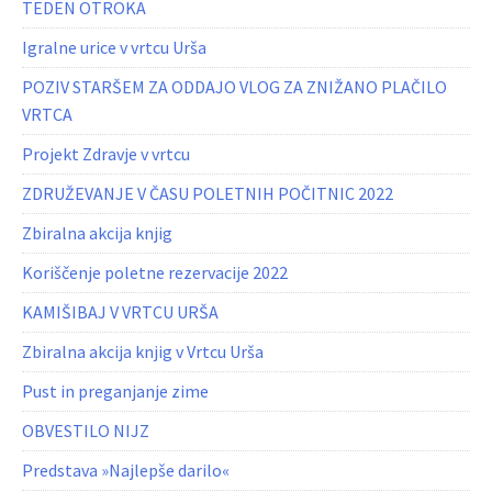
TEDEN OTROKA
Igralne urice v vrtcu Urša
POZIV STARŠEM ZA ODDAJO VLOG ZA ZNIŽANO PLAČILO
VRTCA
Projekt Zdravje v vrtcu
ZDRUŽEVANJE V ČASU POLETNIH POČITNIC 2022
Zbiralna akcija knjig
Koriščenje poletne rezervacije 2022
KAMIŠIBAJ V VRTCU URŠA
Zbiralna akcija knjig v Vrtcu Urša
Pust in preganjanje zime
OBVESTILO NIJZ
Predstava »Najlepše darilo«