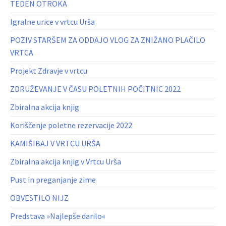
TEDEN OTROKA
Igralne urice v vrtcu Urša
POZIV STARŠEM ZA ODDAJO VLOG ZA ZNIŽANO PLAČILO
VRTCA
Projekt Zdravje v vrtcu
ZDRUŽEVANJE V ČASU POLETNIH POČITNIC 2022
Zbiralna akcija knjig
Koriščenje poletne rezervacije 2022
KAMIŠIBAJ V VRTCU URŠA
Zbiralna akcija knjig v Vrtcu Urša
Pust in preganjanje zime
OBVESTILO NIJZ
Predstava »Najlepše darilo«