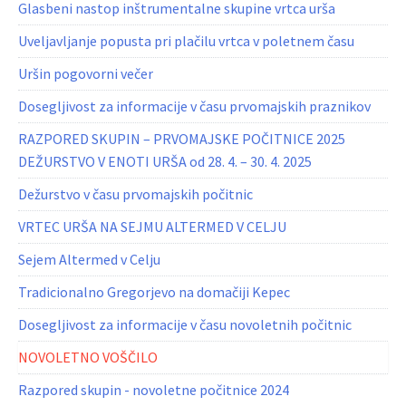
Glasbeni nastop inštrumentalne skupine vrtca urša
Uveljavljanje popusta pri plačilu vrtca v poletnem času
Uršin pogovorni večer
Dosegljivost za informacije v času prvomajskih praznikov
RAZPORED SKUPIN – PRVOMAJSKE POČITNICE 2025
DEŽURSTVO V ENOTI URŠA od 28. 4. – 30. 4. 2025
Dežurstvo v času prvomajskih počitnic
VRTEC URŠA NA SEJMU ALTERMED V CELJU
Sejem Altermed v Celju
Tradicionalno Gregorjevo na domačiji Kepec
Dosegljivost za informacije v času novoletnih počitnic
NOVOLETNO VOŠČILO
Razpored skupin - novoletne počitnice 2024