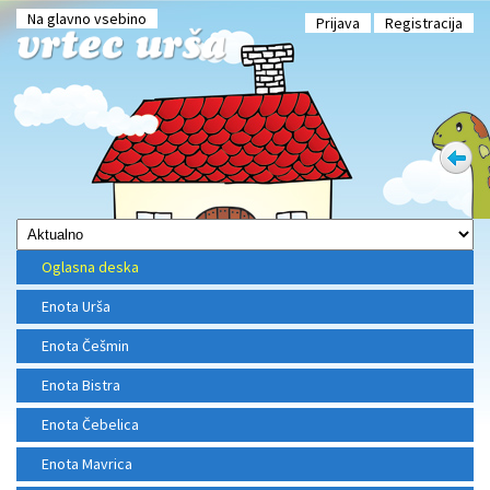
Na glavno vsebino
Prijava
Registracija
Oglasna deska
Enota Urša
Enota Češmin
Enota Bistra
Enota Čebelica
Enota Mavrica