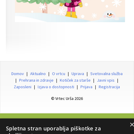
Domov
|
Aktualno
|
O vrtcu
|
Uprava
|
Svetovalna služba
|
Prehrana in zdravje
|
Kotiček za starše
|
Javni vpis
|
Zaposleni
|
Izjava o dostopnosti
|
Prijava
|
Registracija
© Vrtec Urša 2026
Vrtec URŠA, Murnova ulica 14, 1230 Domžale, Tel: 01/729 86 14, Email:
Spletna stran uporablja piškotke za
tajnistvo@vrtec-ursa.si