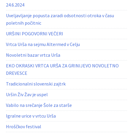
24.6.2024
Uveljavljanje popusta zaradi odsotnosti otroka v času
poletnih počitnic
URŠINI POGOVORNI VEČERI
Vrtca Urša na sejmu Altermed v Celju
Novoletni bazar vrtca Urša
EKO OKRASKI VRTCA URŠA ZA GRINIJEVO NOVOLETNO
DREVESCE
Tradicionalni slovenski zajtrk
Uršin Živ Žav je uspel
Vabilo na srečanje Šole za starše
Igralne urice v vrtcu Urša
Hroščkov festival