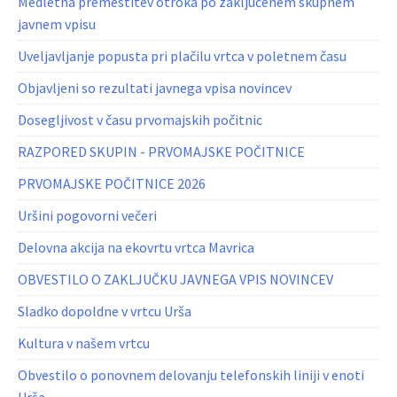
Medletna premestitev otroka po zaključenem skupnem
javnem vpisu
Uveljavljanje popusta pri plačilu vrtca v poletnem času
Objavljeni so rezultati javnega vpisa novincev
Dosegljivost v času prvomajskih počitnic
RAZPORED SKUPIN - PRVOMAJSKE POČITNICE
PRVOMAJSKE POČITNICE 2026
Uršini pogovorni večeri
Delovna akcija na ekovrtu vrtca Mavrica
OBVESTILO O ZAKLJUČKU JAVNEGA VPIS NOVINCEV
Sladko dopoldne v vrtcu Urša
Kultura v našem vrtcu
Obvestilo o ponovnem delovanju telefonskih liniji v enoti