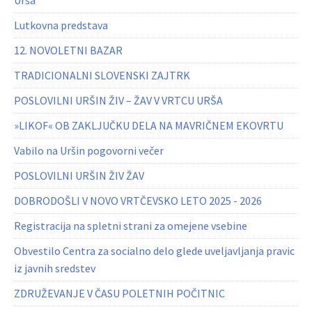
Urša
Lutkovna predstava
12. NOVOLETNI BAZAR
TRADICIONALNI SLOVENSKI ZAJTRK
POSLOVILNI URŠIN ŽIV – ŽAV V VRTCU URŠA
»LIKOF« OB ZAKLJUČKU DELA NA MAVRIČNEM EKOVRTU
Vabilo na Uršin pogovorni večer
POSLOVILNI URŠIN ŽIV ŽAV
DOBRODOŠLI V NOVO VRTČEVSKO LETO 2025 - 2026
Registracija na spletni strani za omejene vsebine
Obvestilo Centra za socialno delo glede uveljavljanja pravic
iz javnih sredstev
ZDRUŽEVANJE V ČASU POLETNIH POČITNIC