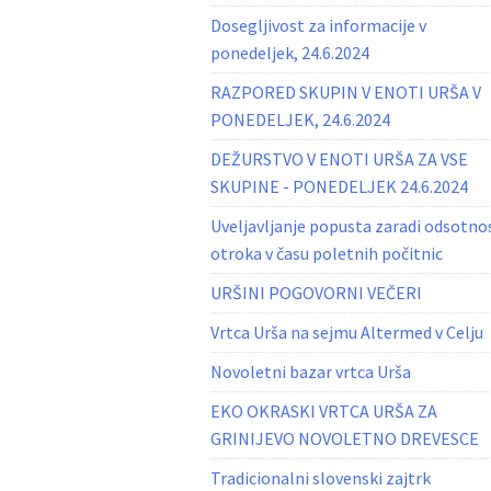
Dosegljivost za informacije v
ponedeljek, 24.6.2024
RAZPORED SKUPIN V ENOTI URŠA V
PONEDELJEK, 24.6.2024
DEŽURSTVO V ENOTI URŠA ZA VSE
SKUPINE - PONEDELJEK 24.6.2024
Uveljavljanje popusta zaradi odsotno
otroka v času poletnih počitnic
URŠINI POGOVORNI VEČERI
Vrtca Urša na sejmu Altermed v Celju
Novoletni bazar vrtca Urša
EKO OKRASKI VRTCA URŠA ZA
GRINIJEVO NOVOLETNO DREVESCE
Tradicionalni slovenski zajtrk