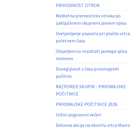
PRIHODNOST OTROK
Medletna premestitev otroka po
zaključenem skupnem javnem vpisu
Uveljavljanje popusta pri plačilu vrtca
poletnem času
Objavljeni so rezultati javnega vpisa
novincev
Dosegljivost v času prvomajskih
počitnic
RAZPORED SKUPIN - PRVOMAJSKE
POČITNICE
PRVOMAJSKE POČITNICE 2026
Uršini pogovorni večeri
Delovna akcija na ekovrtu vrtca Mavri