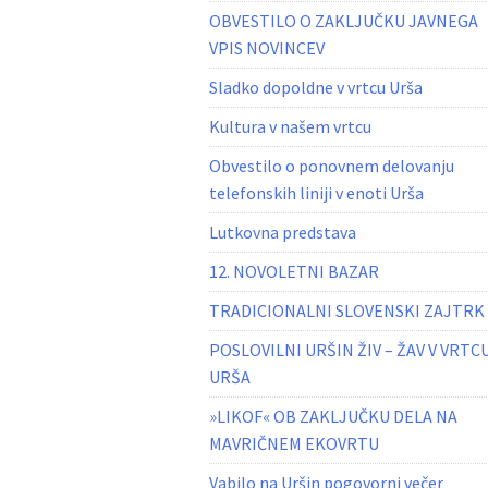
OBVESTILO O ZAKLJUČKU JAVNEGA
VPIS NOVINCEV
Sladko dopoldne v vrtcu Urša
Kultura v našem vrtcu
Obvestilo o ponovnem delovanju
telefonskih liniji v enoti Urša
Lutkovna predstava
12. NOVOLETNI BAZAR
TRADICIONALNI SLOVENSKI ZAJTRK
POSLOVILNI URŠIN ŽIV – ŽAV V VRTC
URŠA
»LIKOF« OB ZAKLJUČKU DELA NA
MAVRIČNEM EKOVRTU
Vabilo na Uršin pogovorni večer