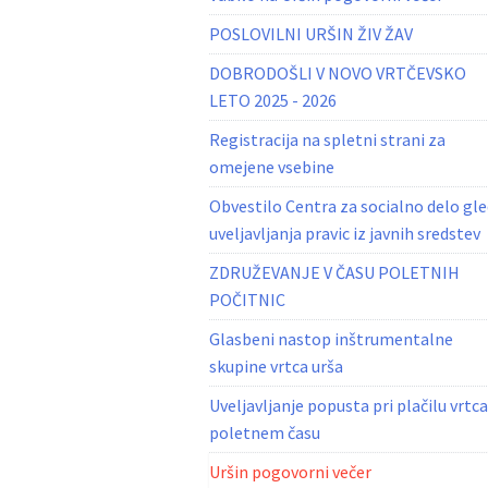
POSLOVILNI URŠIN ŽIV ŽAV
DOBRODOŠLI V NOVO VRTČEVSKO
LETO 2025 - 2026
Registracija na spletni strani za
omejene vsebine
Obvestilo Centra za socialno delo gl
uveljavljanja pravic iz javnih sredstev
ZDRUŽEVANJE V ČASU POLETNIH
POČITNIC
Glasbeni nastop inštrumentalne
skupine vrtca urša
Uveljavljanje popusta pri plačilu vrtca
poletnem času
Uršin pogovorni večer