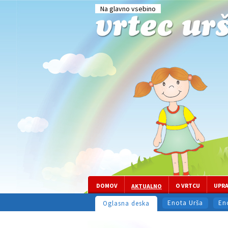
Na glavno vsebino
DOMOV
O VRTCU
UPR
AKTUALNO
Enota Urša
En
Oglasna deska