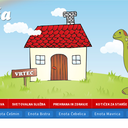
AVA
SVETOVALNA SLUŽBA
PREHRANA IN ZDRAVJE
KOTIČEK ZA STARŠE
ota Češmin
Enota Bistra
Enota Čebelica
Enota Mavrica