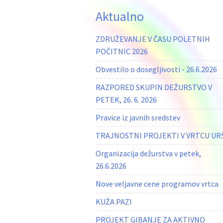
Aktualno
ZDRUŽEVANJE V ČASU POLETNIH
POČITNIC 2026
Obvestilo o dosegljivosti - 26.6.2026
RAZPORED SKUPIN DEŽURSTVO V
PETEK, 26. 6. 2026
Pravice iz javnih sredstev
TRAJNOSTNI PROJEKTI V VRTCU UR
Organizacija dežurstva v petek,
26.6.2026
Nove veljavne cene programov vrtca
KUŽA PAZI
PROJEKT GIBANJE ZA AKTIVNO