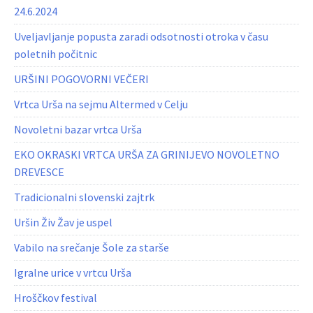
24.6.2024
Uveljavljanje popusta zaradi odsotnosti otroka v času
poletnih počitnic
URŠINI POGOVORNI VEČERI
Vrtca Urša na sejmu Altermed v Celju
Novoletni bazar vrtca Urša
EKO OKRASKI VRTCA URŠA ZA GRINIJEVO NOVOLETNO
DREVESCE
Tradicionalni slovenski zajtrk
Uršin Živ Žav je uspel
Vabilo na srečanje Šole za starše
Igralne urice v vrtcu Urša
Hroščkov festival