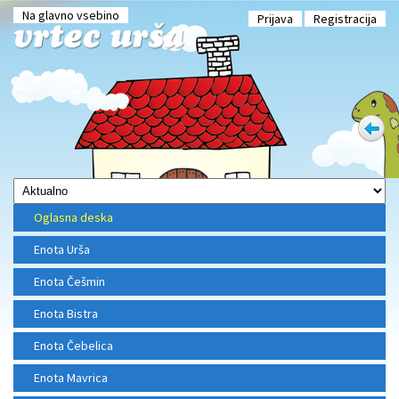
Na glavno vsebino
Prijava
Registracija
Oglasna deska
Enota Urša
Enota Češmin
Enota Bistra
Enota Čebelica
Enota Mavrica