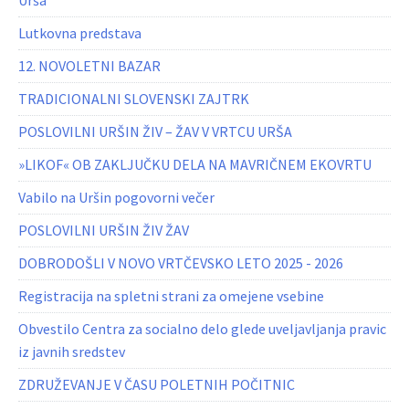
Urša
Lutkovna predstava
12. NOVOLETNI BAZAR
TRADICIONALNI SLOVENSKI ZAJTRK
POSLOVILNI URŠIN ŽIV – ŽAV V VRTCU URŠA
»LIKOF« OB ZAKLJUČKU DELA NA MAVRIČNEM EKOVRTU
Vabilo na Uršin pogovorni večer
POSLOVILNI URŠIN ŽIV ŽAV
DOBRODOŠLI V NOVO VRTČEVSKO LETO 2025 - 2026
Registracija na spletni strani za omejene vsebine
Obvestilo Centra za socialno delo glede uveljavljanja pravic
iz javnih sredstev
ZDRUŽEVANJE V ČASU POLETNIH POČITNIC