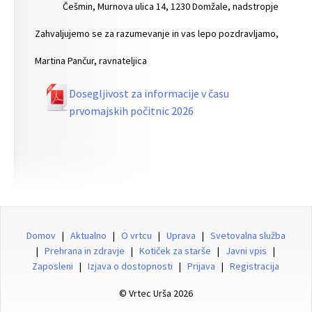
Češmin, Murnova ulica 14, 1230 Domžale, nadstropje
Zahvaljujemo se za razumevanje in vas lepo pozdravljamo,
Martina Pančur, ravnateljica
Dosegljivost za informacije v času
prvomajskih počitnic 2026
Domov
|
Aktualno
|
O vrtcu
|
Uprava
|
Svetovalna služba
|
Prehrana in zdravje
|
Kotiček za starše
|
Javni vpis
|
Zaposleni
|
Izjava o dostopnosti
|
Prijava
|
Registracija
© Vrtec Urša 2026