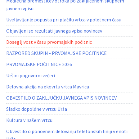
Medletna premestitev otroka po zaključenem skupnem
javnem vpisu
Uveljavljanje popusta pri plačilu vrtca v poletnem času
Objavljeni so rezultati javnega vpisa novincev
Dosegljivost v času prvomajskih počitnic
RAZPORED SKUPIN - PRVOMAJSKE POČITNICE
PRVOMAJSKE POČITNICE 2026
Uršini pogovorni večeri
Delovna akcija na ekovrtu vrtca Mavrica
OBVESTILO O ZAKLJUČKU JAVNEGA VPIS NOVINCEV
Sladko dopoldne v vrtcu Urša
Kultura v našem vrtcu
Obvestilo o ponovnem delovanju telefonskih liniji v enoti