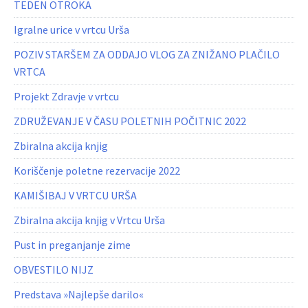
TEDEN OTROKA
Igralne urice v vrtcu Urša
POZIV STARŠEM ZA ODDAJO VLOG ZA ZNIŽANO PLAČILO
VRTCA
Projekt Zdravje v vrtcu
ZDRUŽEVANJE V ČASU POLETNIH POČITNIC 2022
Zbiralna akcija knjig
Koriščenje poletne rezervacije 2022
KAMIŠIBAJ V VRTCU URŠA
Zbiralna akcija knjig v Vrtcu Urša
Pust in preganjanje zime
OBVESTILO NIJZ
Predstava »Najlepše darilo«