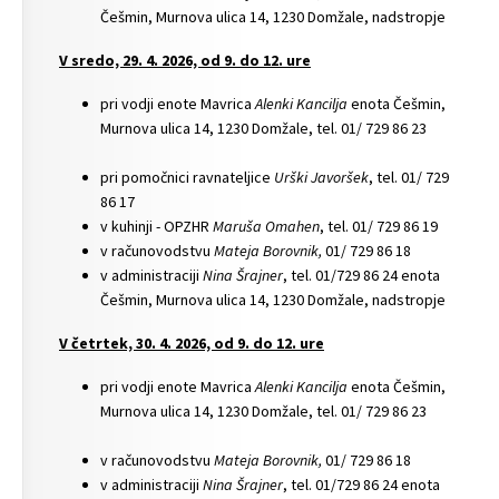
Češmin, Murnova ulica 14, 1230 Domžale, nadstropje
V sredo, 29. 4. 2026, od 9. do 12. ure
pri vodji enote Mavrica
Alenki Kancilja
enota Češmin,
Murnova ulica 14, 1230 Domžale, tel. 01/ 729 86 23
pri pomočnici ravnateljice
Urški Javoršek
, tel. 01/ 729
86 17
v kuhinji - OPZHR
Maruša Omahen
, tel. 01/ 729 86 19
v računovodstvu
Mateja Borovnik,
01/ 729 86 18
v administraciji
Nina Šrajner
, tel. 01/729 86 24 enota
Češmin, Murnova ulica 14, 1230 Domžale, nadstropje
V četrtek, 30. 4. 2026, od 9. do 12. ure
pri vodji enote Mavrica
Alenki Kancilja
enota Češmin,
Murnova ulica 14, 1230 Domžale, tel. 01/ 729 86 23
v računovodstvu
Mateja Borovnik,
01/ 729 86 18
v administraciji
Nina Šrajner
, tel. 01/729 86 24 enota