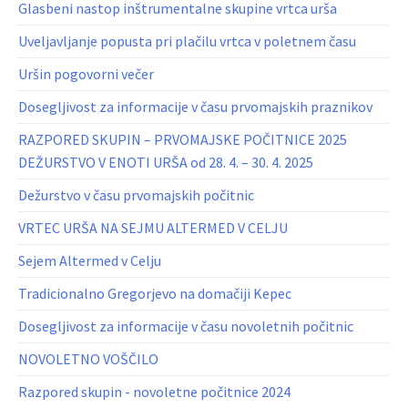
Glasbeni nastop inštrumentalne skupine vrtca urša
Uveljavljanje popusta pri plačilu vrtca v poletnem času
Uršin pogovorni večer
Dosegljivost za informacije v času prvomajskih praznikov
RAZPORED SKUPIN – PRVOMAJSKE POČITNICE 2025
DEŽURSTVO V ENOTI URŠA od 28. 4. – 30. 4. 2025
Dežurstvo v času prvomajskih počitnic
VRTEC URŠA NA SEJMU ALTERMED V CELJU
Sejem Altermed v Celju
Tradicionalno Gregorjevo na domačiji Kepec
Dosegljivost za informacije v času novoletnih počitnic
NOVOLETNO VOŠČILO
Razpored skupin - novoletne počitnice 2024