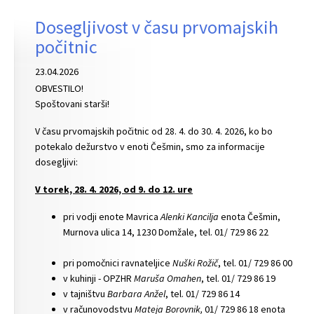
Dosegljivost v času prvomajskih
počitnic
23.04.2026
OBVESTILO!
Spoštovani starši!
V času prvomajskih počitnic od 28. 4. do 30. 4. 2026, ko bo
potekalo dežurstvo v enoti Češmin, smo za informacije
dosegljivi:
V torek, 28. 4. 2026, od 9. do 12. ure
pri vodji enote Mavrica
Alenki Kancilja
enota Češmin,
Murnova ulica 14, 1230 Domžale, tel. 01/ 729 86 22
pri pomočnici ravnateljice
Nuški Rožič
, tel. 01/ 729 86 00
v kuhinji - OPZHR
Maruša Omahen
, tel. 01/ 729 86 19
v tajništvu
Barbara Anžel
, tel. 01/ 729 86 14
v računovodstvu
Mateja Borovnik,
01/ 729 86 18 enota